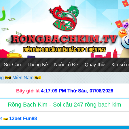
Soi Cầu
Thống Kê
Nuôi Lô Đề
Quay thử
Xin số 
ung
Miền Nam
Bây giờ là
4:17:10 PM
Thứ Sáu, 07/08/2026
Rồng Bạch Kim - Soi cầu 247 rồng bạch kim
t
12bet
Fun88