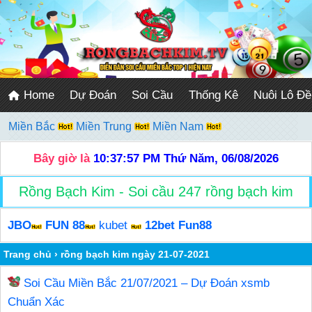
Home
Dự Đoán
Soi Cầu
Thống Kê
Nuôi Lô Đề
Miền Bắc
Miền Trung
Miền Nam
Bây giờ là
10:37:57 PM
Thứ Năm, 06/08/2026
Rồng Bạch Kim - Soi cầu 247 rồng bạch kim
JBO
FUN 88
kubet
12bet
Fun88
Trang chủ
›
rồng bạch kim ngày 21-07-2021
Soi Cầu Miền Bắc 21/07/2021 – Dự Đoán xsmb
Chuẩn Xác