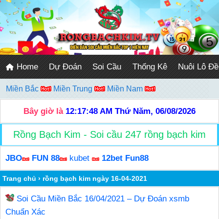
Home
Dự Đoán
Soi Cầu
Thống Kê
Nuôi Lô Đề
Miền Bắc
Miền Trung
Miền Nam
Bây giờ là
12:17:48 AM
Thứ Năm, 06/08/2026
Rồng Bạch Kim - Soi cầu 247 rồng bạch kim
JBO
FUN 88
kubet
12bet
Fun88
Trang chủ
›
rồng bạch kim ngày 16-04-2021
Soi Cầu Miền Bắc 16/04/2021 – Dự Đoán xsmb
Chuẩn Xác