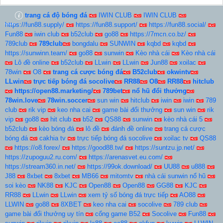
trang cá độ bóng đá
IWIN CLUB
IWIN CLUB
https://fun88.supply/
https://fun88.support/
https://fun88.social/
Fun88
iwin club
b52club
go88
https://7mcn.co.bz/
789club
789club
bongdalu
SUNWIN
kqbd
kqbd
https://sunwinn.team/
go88
sunwin
Kèo nhà cái
Kèo nhà cái
Lô đề online
b52club
LLwin
LLwin
Jun88
xoilac
78win
O8
trang cá cược bóng đá
B52club
okwintv
LLwin
trực tiếp bóng đá socolive
RR88
O8
RR88
hitclub
https://open88.marketing/
789bet
nổ hũ đổi thưởng
78win.love
78win.soccer
sun win
hitclub
iwin
iwin
789
club
rik vip
keo nha cai
game bài đổi thưởng
sun win
rik
vip
go88
hit club
b52
QS88
sunwin
kèo nhà cái 5
b52club
kèo bóng đá
lô đề
đánh đề online
trang cá cược
bóng đá
cakhia tv
trực tiếp bóng đá socolive
xoilac tv
QS88
https://o8.forex/
https://good88.tw/
https://suntzu.jp.net/
https://zupoguu2.ru.com/
https://arenasvet.eu.com/
https://stream360.in.net/
https://99ok.download/
UU88
u888
J88
8xbet
8xbet
MB66
mitomtv
nhà cái sunwin nổ hũ
soi kèo
NK88
KJC
Open88
Open88
GG88
KJC
RR88
LLwin
LLwin
xem tỷ số bóng đá trực tiếp
AO88
LLWIN
go88
8XBET
keo nha cai
socolive
789 club
game bài đổi thưởng uy tín
cổng game B52
Socolive
Fun88