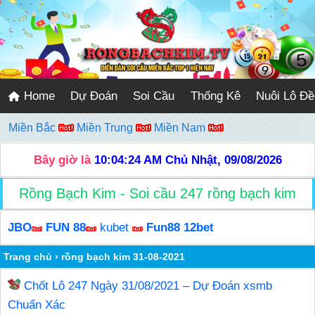
Home
Dự Đoán
Soi Cầu
Thống Kê
Nuôi Lô Đề
Miền Bắc
Miền Trung
Miền Nam
Bây giờ là
10:04:24 AM
Chủ Nhật, 09/08/2026
Rồng Bạch Kim - Soi cầu 247 rồng bạch kim
JBO
FUN 88
kubet
Fun88
12bet
Trang chủ
›
rồng bạch kim 31-08-2021
Chốt Lô 247 Ngày 31/08/2021 – Dự Đoán xsmb
Chuẩn Xác