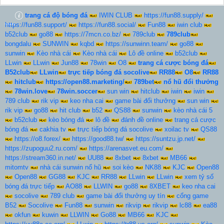
trang cá độ bóng đá
IWIN CLUB
https://fun88.supply/
https://fun88.support/
https://fun88.social/
Fun88
iwin club
b52club
go88
https://7mcn.co.bz/
789club
789club
bongdalu
SUNWIN
kqbd
https://sunwinn.team/
go88
sunwin
Kèo nhà cái
Kèo nhà cái
Lô đề online
b52club
LLwin
LLwin
Jun88
78win
O8
trang cá cược bóng đá
B52club
LLwin
trực tiếp bóng đá socolive
RR88
O8
RR88
hitclub
https://open88.marketing/
789bet
nổ hũ đổi thưởng
78win.love
78win.soccer
sun win
hitclub
iwin
iwin
789 club
rik vip
keo nha cai
game bài đổi thưởng
sun win
rik vip
go88
hit club
b52
QS88
sunwin
kèo nhà cái 5
b52club
kèo bóng đá
lô đề
đánh đề online
trang cá cược
bóng đá
cakhia tv
trực tiếp bóng đá socolive
xoilac tv
QS88
https://o8.forex/
https://good88.tw/
https://suntzu.jp.net/
https://zupoguu2.ru.com/
https://arenasvet.eu.com/
https://stream360.in.net/
UU88
8xbet
8xbet
MB66
mitomtv
nhà cái sunwin nổ hũ
soi kèo
NK88
KJC
Open88
Open88
GG88
KJC
RR88
LLwin
LLwin
xem tỷ số
bóng đá trực tiếp
AO88
LLWIN
go88
8XBET
keo nha cai
socolive
789 club
game bài đổi thưởng uy tín
cổng game
B52
Socolive
Fun88
sunwin
rikvip
rikvip
lc88
ea88
okfun
kuwin
LLWIN
Go88
MB66
KJC