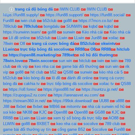
trang cá độ bóng đá
IWIN CLUB
IWIN CLUB
https://fun88.supply/
https://fun88.support/
https://fun88.social/
Fun88
iwin club
b52club
go88
https://7mcn.co.bz/
789club
789club
bongdalu
SUNWIN
kqbd
kqbd
https://sunwinn.team/
go88
sunwin
Kèo nhà cái
Kèo nhà cái
Lô đề online
b52club
LLwin
LLwin
Jun88
xoilac
78win
O8
trang cá cược bóng đá
B52club
okwintv
LLwin
trực tiếp bóng đá socolive
RR88
O8
RR88
hitclub
https://open88.marketing/
789bet
nổ hũ đổi thưởng
78win.love
78win.soccer
sun win
hitclub
iwin
iwin
789
club
rik vip
keo nha cai
game bài đổi thưởng
sun win
rik
vip
go88
hit club
b52
QS88
sunwin
kèo nhà cái 5
b52club
kèo bóng đá
lô đề
đánh đề online
trang cá cược
bóng đá
cakhia tv
trực tiếp bóng đá socolive
xoilac tv
QS88
https://o8.forex/
https://good88.tw/
https://suntzu.jp.net/
https://zupoguu2.ru.com/
https://arenasvet.eu.com/
https://stream360.in.net/
https://99ok.download/
UU88
u888
J88
8xbet
8xbet
MB66
mitomtv
nhà cái sunwin nổ hũ
soi kèo
NK88
KJC
Open88
Open88
GG88
KJC
RR88
LLwin
LLwin
xem tỷ số bóng đá trực tiếp
AO88
LLWIN
go88
8XBET
keo nha cai
socolive
789 club
game bài đổi thưởng uy tín
cổng game B52
Socolive
Fun88