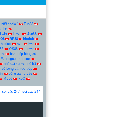
fun88.social/
Fun88
kqbd
Lwin
LLwin
Jun88
O8
RR88
hitclub
hitclub
iwin
iwin
52
QS88
sunwin
 tv
trực tiếp bóng đá
s://zupoguu2.ru.com/
nhà cái sunwin nổ hũ
 số bóng đá trực tiếp
ín
cổng game B52
MB66
KJC
7
|
soi cầu 247
|
soi cau 247