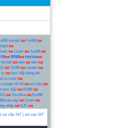
fun88.social/
Fun88
kqbd
Lwin
LLwin
Jun88
O8
RR88
hitclub
hitclub
iwin
iwin
52
QS88
sunwin
 tv
trực tiếp bóng đá
u2.ru.com/
i sunwin nổ hũ
soi kèo
 trực tiếp
AO88
B52
Socolive
Fun88
u88a.ae.org/
LLwin
ăng nhập
KJC
7
|
soi cầu 247
|
soi cau 247