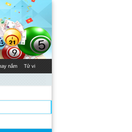
may nắm
Tử vi