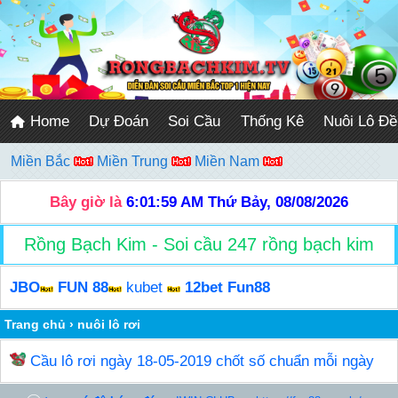
Home
Dự Đoán
Soi Cầu
Thống Kê
Nuôi Lô Đề
Miền Bắc
Miền Trung
Miền Nam
Bây giờ là
6:01:59 AM
Thứ Bảy, 08/08/2026
Rồng Bạch Kim - Soi cầu 247 rồng bạch kim
JBO
FUN 88
kubet
12bet
Fun88
Trang chủ
›
nuôi lô rơi
Cầu lô rơi ngày 18-05-2019 chốt số chuẩn mỗi ngày