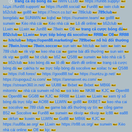
trang cá độ bóng đá
IWIN CLUB
https://fun88.supply/
https://fun88.support/
https://fun88.social/
Fun88
iwin club
b52club
go88
https://7mcn.co.bz/
789club
789club
bongdalu
SUNWIN
kqbd
https://sunwinn.team/
go88
sunwin
Kèo nhà cái
Kèo nhà cái
Lô đề online
b52club
LLwin
LLwin
Jun88
78win
O8
trang cá cược bóng đá
B52club
LLwin
trực tiếp bóng đá socolive
RR88
O8
RR88
hitclub
https://open88.marketing/
789bet
nổ hũ đổi thưởng
78win.love
78win.soccer
sun win
hitclub
iwin
iwin
789 club
rik vip
keo nha cai
game bài đổi thưởng
sun win
rik vip
go88
hit club
b52
QS88
sunwin
kèo nhà cái 5
b52club
kèo bóng đá
lô đề
đánh đề online
trang cá cược
bóng đá
cakhia tv
trực tiếp bóng đá socolive
xoilac tv
QS88
https://o8.forex/
https://good88.tw/
https://suntzu.jp.net/
https://zupoguu2.ru.com/
https://arenasvet.eu.com/
https://stream360.in.net/
UU88
8xbet
8xbet
MB66
mitomtv
nhà cái sunwin nổ hũ
soi kèo
NK88
KJC
Open88
Open88
GG88
KJC
RR88
LLwin
LLwin
xem tỷ số
bóng đá trực tiếp
AO88
LLWIN
go88
8XBET
keo nha cai
socolive
789 club
game bài đổi thưởng uy tín
cổng game
B52
Socolive
Fun88
sunwin
rikvip
rikvip
lc88
ea88
okfun
kuwin
LLWIN
Go88
MB66
KJC
https://uu88a.ae.org/
LLwin
https://tr88.us.org/
sunwin
Kèo
nhà cái online
O8
kjc