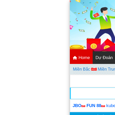
Home
Dự Đoán
Miền Bắc
Miền Tr
JBO
FUN 88
kube