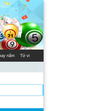
may nắm
Tử vi