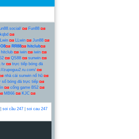
fun88.social/
Fun88
kqbd
Lwin
LLwin
Jun88
O8
RR88
hitclub
hitclub
iwin
iwin
52
QS88
sunwin
 tv
trực tiếp bóng đá
s://zupoguu2.ru.com/
nhà cái sunwin nổ hũ
 số bóng đá trực tiếp
ín
cổng game B52
MB66
KJC
7
|
soi cầu 247
|
soi cau 247