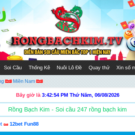
Soi Cầu
Thống Kê
Nuôi Lô Đề
Quay thử
Xin số 
ung
Miền Nam
Bây giờ là
3:42:54 PM
Thứ Năm, 06/08/2026
Rồng Bạch Kim - Soi cầu 247 rồng bạch kim
t
12bet
Fun88