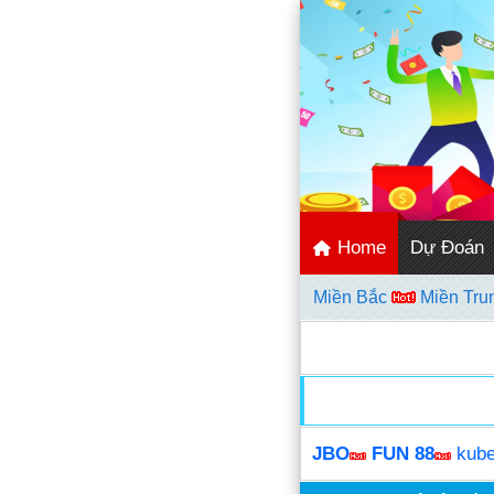
Home
Dự Đoán
Miền Bắc
Miền Tr
JBO
FUN 88
kube