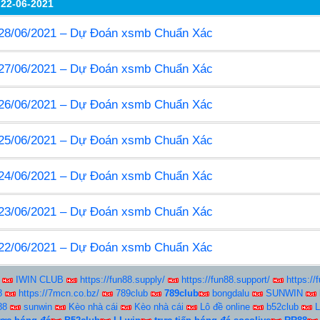
 22-06-2021
 28/06/2021 – Dự Đoán xsmb Chuẩn Xác
 27/06/2021 – Dự Đoán xsmb Chuẩn Xác
 26/06/2021 – Dự Đoán xsmb Chuẩn Xác
 25/06/2021 – Dự Đoán xsmb Chuẩn Xác
 24/06/2021 – Dự Đoán xsmb Chuẩn Xác
 23/06/2021 – Dự Đoán xsmb Chuẩn Xác
 22/06/2021 – Dự Đoán xsmb Chuẩn Xác
IWIN CLUB
https://fun88.supply/
https://fun88.support/
https://
8
https://7mcn.co.bz/
789club
789club
bongdalu
SUNWIN
88
sunwin
Kèo nhà cái
Kèo nhà cái
Lô đề online
b52club
L