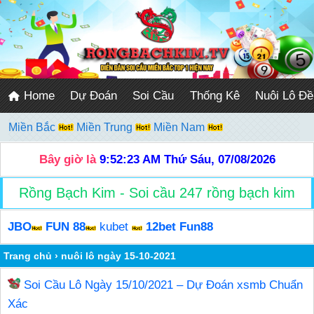
Home
Dự Đoán
Soi Cầu
Thống Kê
Nuôi Lô Đề
Miền Bắc
Miền Trung
Miền Nam
Bây giờ là
9:52:23 AM
Thứ Sáu, 07/08/2026
Rồng Bạch Kim - Soi cầu 247 rồng bạch kim
JBO
FUN 88
kubet
12bet
Fun88
Trang chủ
›
nuôi lô ngày 15-10-2021
Soi Cầu Lô Ngày 15/10/2021 – Dự Đoán xsmb Chuẩn
Xác