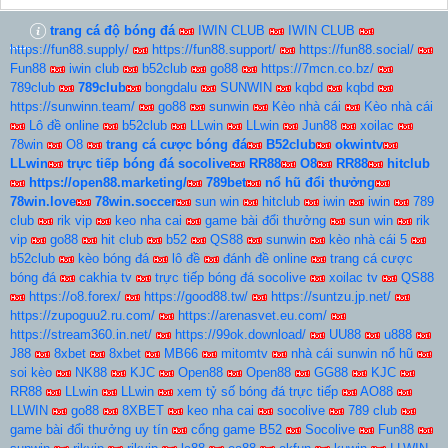
trang cá độ bóng đá
IWIN CLUB
IWIN CLUB
https://fun88.supply/
https://fun88.support/
https://fun88.social/
Fun88
iwin club
b52club
go88
https://7mcn.co.bz/
789club
789club
bongdalu
SUNWIN
kqbd
kqbd
https://sunwinn.team/
go88
sunwin
Kèo nhà cái
Kèo nhà cái
Lô đề online
b52club
LLwin
LLwin
Jun88
xoilac
78win
O8
trang cá cược bóng đá
B52club
okwintv
LLwin
trực tiếp bóng đá socolive
RR88
O8
RR88
hitclub
https://open88.marketing/
789bet
nổ hũ đổi thưởng
78win.love
78win.soccer
sun win
hitclub
iwin
iwin
789
club
rik vip
keo nha cai
game bài đổi thưởng
sun win
rik
vip
go88
hit club
b52
QS88
sunwin
kèo nhà cái 5
b52club
kèo bóng đá
lô đề
đánh đề online
trang cá cược
bóng đá
cakhia tv
trực tiếp bóng đá socolive
xoilac tv
QS88
https://o8.forex/
https://good88.tw/
https://suntzu.jp.net/
https://zupoguu2.ru.com/
https://arenasvet.eu.com/
https://stream360.in.net/
https://99ok.download/
UU88
u888
J88
8xbet
8xbet
MB66
mitomtv
nhà cái sunwin nổ hũ
soi kèo
NK88
KJC
Open88
Open88
GG88
KJC
RR88
LLwin
LLwin
xem tỷ số bóng đá trực tiếp
AO88
LLWIN
go88
8XBET
keo nha cai
socolive
789 club
game bài đổi thưởng uy tín
cổng game B52
Socolive
Fun88