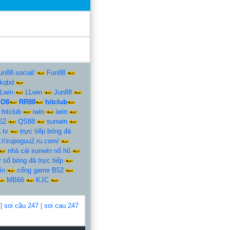
fun88.social/
Fun88
kqbd
Lwin
LLwin
Jun88
O8
RR88
hitclub
hitclub
iwin
iwin
52
QS88
sunwin
 tv
trực tiếp bóng đá
s://zupoguu2.ru.com/
nhà cái sunwin nổ hũ
 số bóng đá trực tiếp
ín
cổng game B52
MB66
KJC
7
|
soi cầu 247
|
soi cau 247