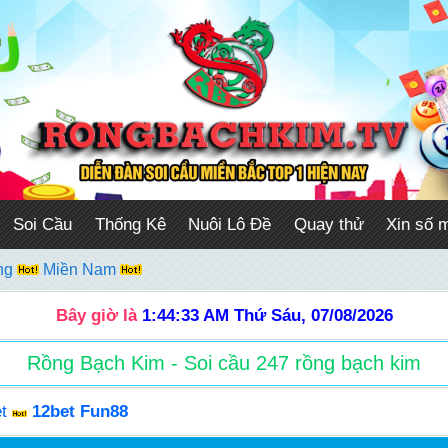
Soi Cầu
Thống Kê
Nuôi Lô Đề
Quay thử
Xin số 
ung
Miền Nam
Bây giờ là
1:44:33 AM
Thứ Sáu, 07/08/2026
Rồng Bạch Kim - Soi cầu 247 rồng bạch kim
t
12bet
Fun88