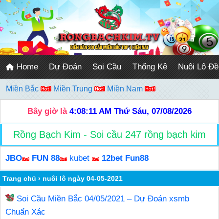
Home
Dự Đoán
Soi Cầu
Thống Kê
Nuôi Lô Đề
Miền Bắc
Miền Trung
Miền Nam
Bây giờ là
4:08:11 AM
Thứ Sáu, 07/08/2026
Rồng Bạch Kim - Soi cầu 247 rồng bạch kim
JBO
FUN 88
kubet
12bet
Fun88
Trang chủ
›
nuôi lô ngày 04-05-2021
Soi Cầu Miền Bắc 04/05/2021 – Dự Đoán xsmb
Chuẩn Xác