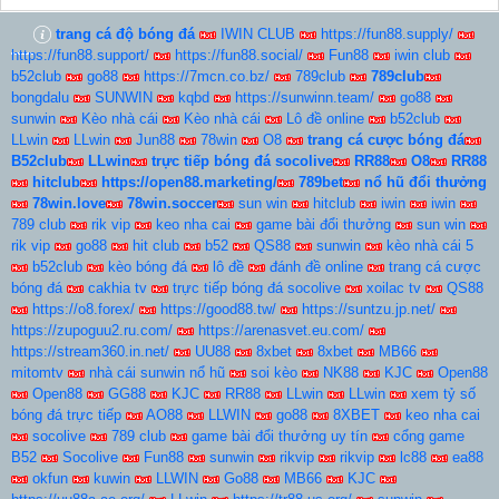
trang cá độ bóng đá
IWIN CLUB
https://fun88.supply/
https://fun88.support/
https://fun88.social/
Fun88
iwin club
b52club
go88
https://7mcn.co.bz/
789club
789club
bongdalu
SUNWIN
kqbd
https://sunwinn.team/
go88
sunwin
Kèo nhà cái
Kèo nhà cái
Lô đề online
b52club
LLwin
LLwin
Jun88
78win
O8
trang cá cược bóng đá
B52club
LLwin
trực tiếp bóng đá socolive
RR88
O8
RR88
hitclub
https://open88.marketing/
789bet
nổ hũ đổi thưởng
78win.love
78win.soccer
sun win
hitclub
iwin
iwin
789 club
rik vip
keo nha cai
game bài đổi thưởng
sun win
rik vip
go88
hit club
b52
QS88
sunwin
kèo nhà cái 5
b52club
kèo bóng đá
lô đề
đánh đề online
trang cá cược
bóng đá
cakhia tv
trực tiếp bóng đá socolive
xoilac tv
QS88
https://o8.forex/
https://good88.tw/
https://suntzu.jp.net/
https://zupoguu2.ru.com/
https://arenasvet.eu.com/
https://stream360.in.net/
UU88
8xbet
8xbet
MB66
mitomtv
nhà cái sunwin nổ hũ
soi kèo
NK88
KJC
Open88
Open88
GG88
KJC
RR88
LLwin
LLwin
xem tỷ số
bóng đá trực tiếp
AO88
LLWIN
go88
8XBET
keo nha cai
socolive
789 club
game bài đổi thưởng uy tín
cổng game
B52
Socolive
Fun88
sunwin
rikvip
rikvip
lc88
ea88
okfun
kuwin
LLWIN
Go88
MB66
KJC