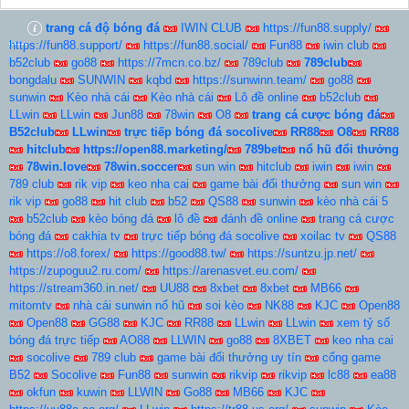
trang cá độ bóng đá
IWIN CLUB
https://fun88.supply/
https://fun88.support/
https://fun88.social/
Fun88
iwin club
b52club
go88
https://7mcn.co.bz/
789club
789club
bongdalu
SUNWIN
kqbd
https://sunwinn.team/
go88
sunwin
Kèo nhà cái
Kèo nhà cái
Lô đề online
b52club
LLwin
LLwin
Jun88
78win
O8
trang cá cược bóng đá
B52club
LLwin
trực tiếp bóng đá socolive
RR88
O8
RR88
hitclub
https://open88.marketing/
789bet
nổ hũ đổi thưởng
78win.love
78win.soccer
sun win
hitclub
iwin
iwin
789 club
rik vip
keo nha cai
game bài đổi thưởng
sun win
rik vip
go88
hit club
b52
QS88
sunwin
kèo nhà cái 5
b52club
kèo bóng đá
lô đề
đánh đề online
trang cá cược
bóng đá
cakhia tv
trực tiếp bóng đá socolive
xoilac tv
QS88
https://o8.forex/
https://good88.tw/
https://suntzu.jp.net/
https://zupoguu2.ru.com/
https://arenasvet.eu.com/
https://stream360.in.net/
UU88
8xbet
8xbet
MB66
mitomtv
nhà cái sunwin nổ hũ
soi kèo
NK88
KJC
Open88
Open88
GG88
KJC
RR88
LLwin
LLwin
xem tỷ số
bóng đá trực tiếp
AO88
LLWIN
go88
8XBET
keo nha cai
socolive
789 club
game bài đổi thưởng uy tín
cổng game
B52
Socolive
Fun88
sunwin
rikvip
rikvip
lc88
ea88
okfun
kuwin
LLWIN
Go88
MB66
KJC