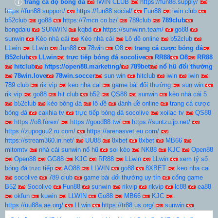
trang cá độ bóng đá
IWIN CLUB
https://fun88.supply/
https://fun88.support/
https://fun88.social/
Fun88
iwin club
b52club
go88
https://7mcn.co.bz/
789club
789club
bongdalu
SUNWIN
kqbd
https://sunwinn.team/
go88
sunwin
Kèo nhà cái
Kèo nhà cái
Lô đề online
b52club
LLwin
LLwin
Jun88
78win
O8
trang cá cược bóng đá
B52club
LLwin
trực tiếp bóng đá socolive
RR88
O8
RR88
hitclub
https://open88.marketing/
789bet
nổ hũ đổi thưởng
78win.love
78win.soccer
sun win
hitclub
iwin
iwin
789 club
rik vip
keo nha cai
game bài đổi thưởng
sun win
rik vip
go88
hit club
b52
QS88
sunwin
kèo nhà cái 5
b52club
kèo bóng đá
lô đề
đánh đề online
trang cá cược
bóng đá
cakhia tv
trực tiếp bóng đá socolive
xoilac tv
QS88
https://o8.forex/
https://good88.tw/
https://suntzu.jp.net/
https://zupoguu2.ru.com/
https://arenasvet.eu.com/
https://stream360.in.net/
UU88
8xbet
8xbet
MB66
mitomtv
nhà cái sunwin nổ hũ
soi kèo
NK88
KJC
Open88
Open88
GG88
KJC
RR88
LLwin
LLwin
xem tỷ số
bóng đá trực tiếp
AO88
LLWIN
go88
8XBET
keo nha cai
socolive
789 club
game bài đổi thưởng uy tín
cổng game
B52
Socolive
Fun88
sunwin
rikvip
rikvip
lc88
ea88
okfun
kuwin
LLWIN
Go88
MB66
KJC
https://uu88a.ae.org/
LLwin
https://tr88.us.org/
sunwin