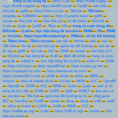
trang cá độ bóng đá
IWIN CLUB
https://fun88.supply/
https://fun88.support/
https://fun88.social/
Fun88
iwin club
b52club
go88
https://7mcn.co.bz/
789club
789club
bongdalu
SUNWIN
kqbd
https://sunwinn.team/
go88
sunwin
Kèo nhà cái
Kèo nhà cái
Lô đề online
b52club
LLwin
LLwin
Jun88
78win
O8
trang cá cược bóng đá
B52club
LLwin
trực tiếp bóng đá socolive
RR88
O8
RR88
hitclub
https://open88.marketing/
789bet
nổ hũ đổi thưởng
78win.love
78win.soccer
sun win
hitclub
iwin
iwin
789 club
rik vip
keo nha cai
game bài đổi thưởng
sun win
rik vip
go88
hit club
b52
QS88
sunwin
kèo nhà cái 5
b52club
kèo bóng đá
lô đề
đánh đề online
trang cá cược
bóng đá
cakhia tv
trực tiếp bóng đá socolive
xoilac tv
QS88
https://o8.forex/
https://good88.tw/
https://suntzu.jp.net/
https://zupoguu2.ru.com/
https://arenasvet.eu.com/
https://stream360.in.net/
UU88
8xbet
8xbet
MB66
mitomtv
nhà cái sunwin nổ hũ
soi kèo
NK88
KJC
Open88
Open88
GG88
KJC
RR88
LLwin
LLwin
xem tỷ số
bóng đá trực tiếp
AO88
LLWIN
go88
8XBET
keo nha cai
socolive
789 club
game bài đổi thưởng uy tín
cổng game
B52
Socolive
Fun88
sunwin
rikvip
rikvip
lc88
ea88
okfun
kuwin
LLWIN
Go88
MB66
KJC
https://uu88a.ae.org/
LLwin
https://tr88.us.org/
sunwin
Kèo
nhà cái online