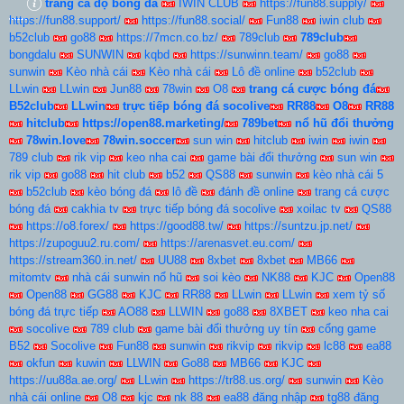
trang cá độ bóng đá
IWIN CLUB
https://fun88.supply/
https://fun88.support/
https://fun88.social/
Fun88
iwin club
b52club
go88
https://7mcn.co.bz/
789club
789club
bongdalu
SUNWIN
kqbd
https://sunwinn.team/
go88
sunwin
Kèo nhà cái
Kèo nhà cái
Lô đề online
b52club
LLwin
LLwin
Jun88
78win
O8
trang cá cược bóng đá
B52club
LLwin
trực tiếp bóng đá socolive
RR88
O8
RR88
hitclub
https://open88.marketing/
789bet
nổ hũ đổi thưởng
78win.love
78win.soccer
sun win
hitclub
iwin
iwin
789 club
rik vip
keo nha cai
game bài đổi thưởng
sun win
rik vip
go88
hit club
b52
QS88
sunwin
kèo nhà cái 5
b52club
kèo bóng đá
lô đề
đánh đề online
trang cá cược
bóng đá
cakhia tv
trực tiếp bóng đá socolive
xoilac tv
QS88
https://o8.forex/
https://good88.tw/
https://suntzu.jp.net/
https://zupoguu2.ru.com/
https://arenasvet.eu.com/
https://stream360.in.net/
UU88
8xbet
8xbet
MB66
mitomtv
nhà cái sunwin nổ hũ
soi kèo
NK88
KJC
Open88
Open88
GG88
KJC
RR88
LLwin
LLwin
xem tỷ số
bóng đá trực tiếp
AO88
LLWIN
go88
8XBET
keo nha cai
socolive
789 club
game bài đổi thưởng uy tín
cổng game
B52
Socolive
Fun88
sunwin
rikvip
rikvip
lc88
ea88
okfun
kuwin
LLWIN
Go88
MB66
KJC
https://uu88a.ae.org/
LLwin
https://tr88.us.org/
sunwin
Kèo
nhà cái online
O8
kjc
nk 88
ea88 đăng nhập
tg88 đăng