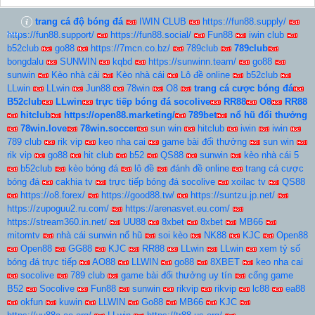
trang cá độ bóng đá
IWIN CLUB
https://fun88.supply/
https://fun88.support/
https://fun88.social/
Fun88
iwin club
b52club
go88
https://7mcn.co.bz/
789club
789club
bongdalu
SUNWIN
kqbd
https://sunwinn.team/
go88
sunwin
Kèo nhà cái
Kèo nhà cái
Lô đề online
b52club
LLwin
LLwin
Jun88
78win
O8
trang cá cược bóng đá
B52club
LLwin
trực tiếp bóng đá socolive
RR88
O8
RR88
hitclub
https://open88.marketing/
789bet
nổ hũ đổi thưởng
78win.love
78win.soccer
sun win
hitclub
iwin
iwin
789 club
rik vip
keo nha cai
game bài đổi thưởng
sun win
rik vip
go88
hit club
b52
QS88
sunwin
kèo nhà cái 5
b52club
kèo bóng đá
lô đề
đánh đề online
trang cá cược
bóng đá
cakhia tv
trực tiếp bóng đá socolive
xoilac tv
QS88
https://o8.forex/
https://good88.tw/
https://suntzu.jp.net/
https://zupoguu2.ru.com/
https://arenasvet.eu.com/
https://stream360.in.net/
UU88
8xbet
8xbet
MB66
mitomtv
nhà cái sunwin nổ hũ
soi kèo
NK88
KJC
Open88
Open88
GG88
KJC
RR88
LLwin
LLwin
xem tỷ số
bóng đá trực tiếp
AO88
LLWIN
go88
8XBET
keo nha cai
socolive
789 club
game bài đổi thưởng uy tín
cổng game
B52
Socolive
Fun88
sunwin
rikvip
rikvip
lc88
ea88
okfun
kuwin
LLWIN
Go88
MB66
KJC