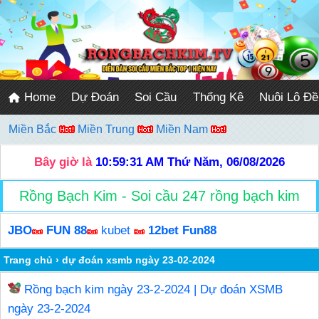
Home
Dự Đoán
Soi Cầu
Thống Kê
Nuôi Lô Đề
Miền Bắc
Miền Trung
Miền Nam
Bây giờ là
10:59:31 AM
Thứ Năm, 06/08/2026
Rồng Bạch Kim - Soi cầu 247 rồng bạch kim
JBO
FUN 88
kubet
12bet
Fun88
Trang chủ
›
dự đoán xsmb ngày 23-02-2024
Rồng bạch kim ngày 23-2-2024 | Dự đoán XSMB
ngày 23-2-2024