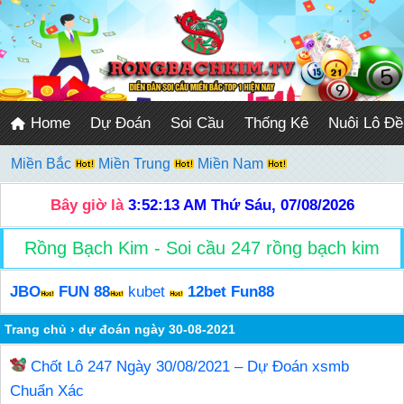
Home
Dự Đoán
Soi Cầu
Thống Kê
Nuôi Lô Đề
Miền Bắc
Miền Trung
Miền Nam
Bây giờ là
3:52:13 AM
Thứ Sáu, 07/08/2026
Rồng Bạch Kim - Soi cầu 247 rồng bạch kim
JBO
FUN 88
kubet
12bet
Fun88
Trang chủ
›
dự đoán ngày 30-08-2021
Chốt Lô 247 Ngày 30/08/2021 – Dự Đoán xsmb
Chuẩn Xác