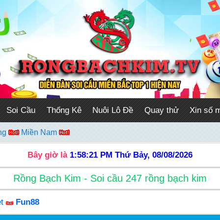
Soi Cầu
Thống Kê
Nuôi Lô Đề
Quay thử
Xin số 
ung
Miền Nam
Bây giờ là
1:58:21 PM
Thứ Bảy, 08/08/2026
Rồng Bạch Kim - Soi cầu 247 rồng bạch kim
t
Fun88