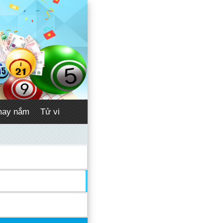
may nắm
Tử vi