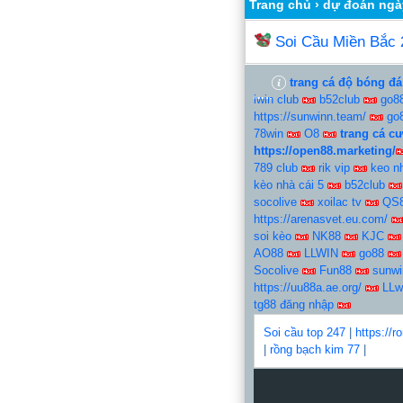
Trang chủ
›
dự đoán ngà
Soi Cầu Miền Bắc
trang cá độ bóng đá
iwin club
b52club
go8
https://sunwinn.team/
go
78win
O8
trang cá c
https://open88.marketing/
789 club
rik vip
keo n
kèo nhà cái 5
b52club
socolive
xoilac tv
QS
https://arenasvet.eu.com/
soi kèo
NK88
KJC
AO88
LLWIN
go88
Socolive
Fun88
sunwi
https://uu88a.ae.org/
LLw
tg88 đăng nhập
Soi cầu top 247
|
https://r
|
rồng bạch kim 77
|