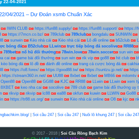
y 22-04-2021
 22/04/2021 – Dự Đoán xsmb Chuẩn Xác
IWIN CLUB
https://fun88.supply/
https://fun88.support/
https://
8
https://7mcn.co.bz/
789club
789club
bongdalu
SUNWIN
88
sunwin
Kèo nhà cái
Kèo nhà cái
Lô đề online
b52club
L
ược bóng đá
B52club
LLwin
trực tiếp bóng đá socolive
RR88
789bet
nổ hũ đổi thưởng
78win.love
78win.soccer
sun win
ha cai
game bài đổi thưởng
sun win
rik vip
go88
hit club
b
kèo bóng đá
lô đề
đánh đề online
trang cá cược bóng đá
cakhia
88
https://o8.forex/
https://good88.tw/
https://suntzu.jp.net/
http
https://stream360.in.net/
UU88
8xbet
8xbet
MB66
mitomtv
Open88
Open88
GG88
KJC
RR88
LLwin
LLwin
xem tỷ
8XBET
keo nha cai
socolive
789 club
game bài đổi thưởng uy t
n
rikvip
rikvip
lc88
ea88
okfun
kuwin
LLWIN
Go88
in
https://tr88.us.org/
sunwin
Kèo nhà cái online
O8
kjc
n
ongbachkim.blog/
|
Soi cầu 247
|
Soi cầu 247
|
Nuôi lô khung 247
|
Soi cầu 24
© 2017 - 2018 |
Soi Cầu Rồng Bạch Kim