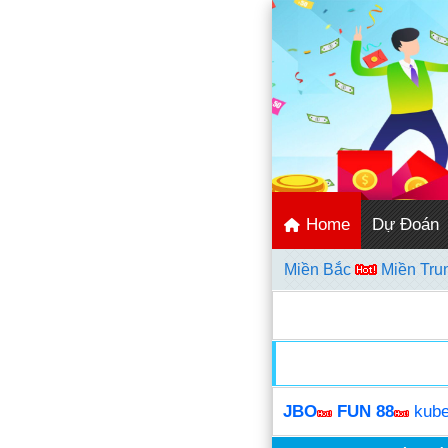
Home
Dự Đoán
Miền Bắc
Miền Tr
JBO
FUN 88
kube