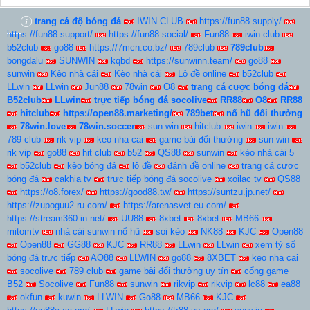
trang cá độ bóng đá
IWIN CLUB
https://fun88.supply/
https://fun88.support/
https://fun88.social/
Fun88
iwin club
b52club
go88
https://7mcn.co.bz/
789club
789club
bongdalu
SUNWIN
kqbd
https://sunwinn.team/
go88
sunwin
Kèo nhà cái
Kèo nhà cái
Lô đề online
b52club
LLwin
LLwin
Jun88
78win
O8
trang cá cược bóng đá
B52club
LLwin
trực tiếp bóng đá socolive
RR88
O8
RR88
hitclub
https://open88.marketing/
789bet
nổ hũ đổi thưởng
78win.love
78win.soccer
sun win
hitclub
iwin
iwin
789 club
rik vip
keo nha cai
game bài đổi thưởng
sun win
rik vip
go88
hit club
b52
QS88
sunwin
kèo nhà cái 5
b52club
kèo bóng đá
lô đề
đánh đề online
trang cá cược
bóng đá
cakhia tv
trực tiếp bóng đá socolive
xoilac tv
QS88
https://o8.forex/
https://good88.tw/
https://suntzu.jp.net/
https://zupoguu2.ru.com/
https://arenasvet.eu.com/
https://stream360.in.net/
UU88
8xbet
8xbet
MB66
mitomtv
nhà cái sunwin nổ hũ
soi kèo
NK88
KJC
Open88
Open88
GG88
KJC
RR88
LLwin
LLwin
xem tỷ số
bóng đá trực tiếp
AO88
LLWIN
go88
8XBET
keo nha cai
socolive
789 club
game bài đổi thưởng uy tín
cổng game
B52
Socolive
Fun88
sunwin
rikvip
rikvip
lc88
ea88
okfun
kuwin
LLWIN
Go88
MB66
KJC