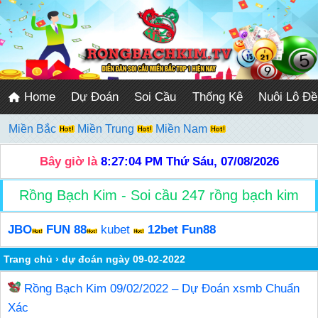
Home
Dự Đoán
Soi Cầu
Thống Kê
Nuôi Lô Đề
Miền Bắc
Miền Trung
Miền Nam
Bây giờ là
8:27:05 PM
Thứ Sáu, 07/08/2026
Rồng Bạch Kim - Soi cầu 247 rồng bạch kim
JBO
FUN 88
kubet
12bet
Fun88
Trang chủ
›
dự đoán ngày 09-02-2022
Rồng Bạch Kim 09/02/2022 – Dự Đoán xsmb Chuẩn
Xác