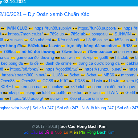
y 02-10-2021
02/10/2021 – Dự Đoán xsmb Chuẩn Xác
IWIN CLUB
https://fun88.supply/
https://fun88.support/
https://
8
https://7mcn.co.bz/
789club
789club
bongdalu
SUNWIN
88
sunwin
Kèo nhà cái
Kèo nhà cái
Lô đề online
b52club
L
ược bóng đá
B52club
LLwin
trực tiếp bóng đá socolive
RR88
789bet
nổ hũ đổi thưởng
78win.love
78win.soccer
sun win
ha cai
game bài đổi thưởng
sun win
rik vip
go88
hit club
b
kèo bóng đá
lô đề
đánh đề online
trang cá cược bóng đá
cakhia
88
https://o8.forex/
https://good88.tw/
https://suntzu.jp.net/
http
https://stream360.in.net/
UU88
8xbet
8xbet
MB66
mitomtv
Open88
Open88
GG88
KJC
RR88
LLwin
LLwin
xem tỷ
8XBET
keo nha cai
socolive
789 club
game bài đổi thưởng uy t
n
rikvip
rikvip
lc88
ea88
okfun
kuwin
LLWIN
Go88
in
https://tr88.us.org/
sunwin
Kèo nhà cái online
ongbachkim.blog/
|
Soi cầu 247
|
Soi cầu 247
|
Nuôi lô khung 247
|
Soi cầu 24
© 2017 - 2018 |
Soi Cầu Rồng Bạch Kim
S
o
i
C
ầ
u
L
ô
Đ
ề
&
N
u
ô
i
L
ô
M
i
ễ
n
P
h
í
R
ồ
n
g
B
ạ
c
h
K
i
m