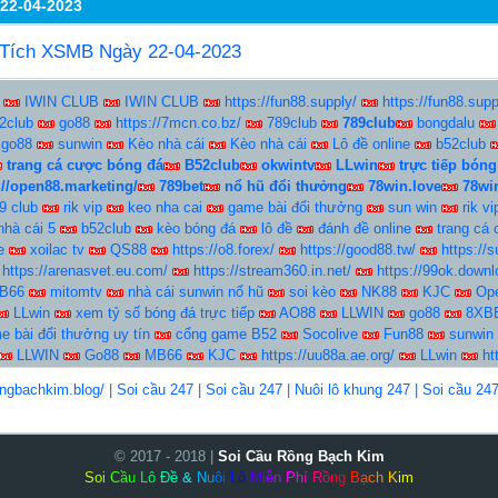
22-04-2023
 Tích XSMB Ngày 22-04-2023
IWIN CLUB
IWIN CLUB
https://fun88.supply/
https://fun88.supp
2club
go88
https://7mcn.co.bz/
789club
789club
bongdalu
go88
sunwin
Kèo nhà cái
Kèo nhà cái
Lô đề online
b52club
trang cá cược bóng đá
B52club
okwintv
LLwin
trực tiếp bóng
://open88.marketing/
789bet
nổ hũ đổi thưởng
78win.love
78wi
9 club
rik vip
keo nha cai
game bài đổi thưởng
sun win
rik vi
nhà cái 5
b52club
kèo bóng đá
lô đề
đánh đề online
trang cá
e
xoilac tv
QS88
https://o8.forex/
https://good88.tw/
https://s
https://arenasvet.eu.com/
https://stream360.in.net/
https://99ok.downl
B66
mitomtv
nhà cái sunwin nổ hũ
soi kèo
NK88
KJC
Op
LLwin
xem tỷ số bóng đá trực tiếp
AO88
LLWIN
go88
8XB
e bài đổi thưởng uy tín
cổng game B52
Socolive
Fun88
sunwin
LLWIN
Go88
MB66
KJC
https://uu88a.ae.org/
LLwin
ht
ongbachkim.blog/
|
Soi cầu 247
|
Soi cầu 247
|
Nuôi lô khung 247
|
Soi cầu 24
© 2017 - 2018 |
Soi Cầu Rồng Bạch Kim
S
o
i
C
ầ
u
L
ô
Đ
ề
&
N
u
ô
i
L
ô
M
i
ễ
n
P
h
í
R
ồ
n
g
B
ạ
c
h
K
i
m