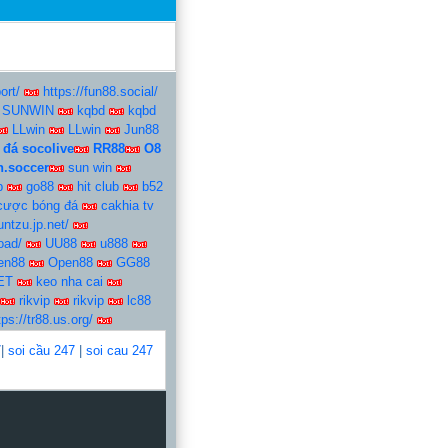
ort/
https://fun88.social/
SUNWIN
kqbd
kqbd
LLwin
LLwin
Jun88
 đá socolive
RR88
O8
n.soccer
sun win
p
go88
hit club
b52
 cược bóng đá
cakhia tv
untzu.jp.net/
oad/
UU88
u888
en88
Open88
GG88
ET
keo nha cai
rikvip
rikvip
lc88
tps://tr88.us.org/
7
|
soi cầu 247
|
soi cau 247