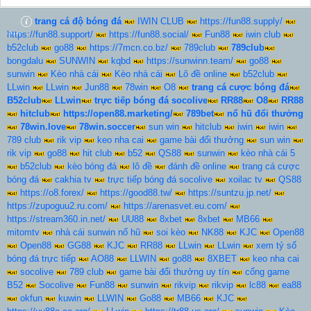
trang cá độ bóng đá
IWIN CLUB
https://fun88.supply/
https://fun88.support/
https://fun88.social/
Fun88
iwin club
b52club
go88
https://7mcn.co.bz/
789club
789club
bongdalu
SUNWIN
kqbd
https://sunwinn.team/
go88
sunwin
Kèo nhà cái
Kèo nhà cái
Lô đề online
b52club
LLwin
LLwin
Jun88
78win
O8
trang cá cược bóng đá
B52club
LLwin
trực tiếp bóng đá socolive
RR88
O8
RR88
hitclub
https://open88.marketing/
789bet
nổ hũ đổi thưởng
78win.love
78win.soccer
sun win
hitclub
iwin
iwin
789 club
rik vip
keo nha cai
game bài đổi thưởng
sun win
rik vip
go88
hit club
b52
QS88
sunwin
kèo nhà cái 5
b52club
kèo bóng đá
lô đề
đánh đề online
trang cá cược
bóng đá
cakhia tv
trực tiếp bóng đá socolive
xoilac tv
QS88
https://o8.forex/
https://good88.tw/
https://suntzu.jp.net/
https://zupoguu2.ru.com/
https://arenasvet.eu.com/
https://stream360.in.net/
UU88
8xbet
8xbet
MB66
mitomtv
nhà cái sunwin nổ hũ
soi kèo
NK88
KJC
Open88
Open88
GG88
KJC
RR88
LLwin
LLwin
xem tỷ số
bóng đá trực tiếp
AO88
LLWIN
go88
8XBET
keo nha cai
socolive
789 club
game bài đổi thưởng uy tín
cổng game
B52
Socolive
Fun88
sunwin
rikvip
rikvip
lc88
ea88
okfun
kuwin
LLWIN
Go88
MB66
KJC