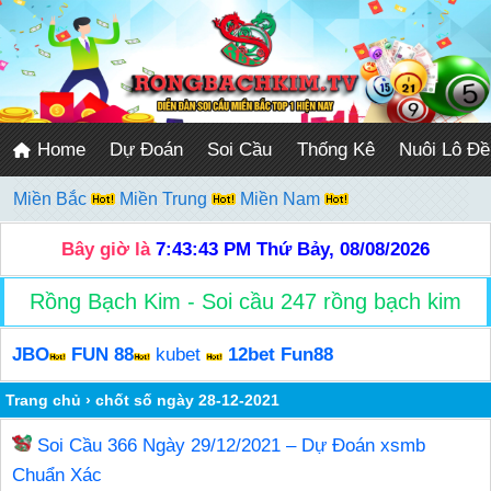
Home
Dự Đoán
Soi Cầu
Thống Kê
Nuôi Lô Đề
Miền Bắc
Miền Trung
Miền Nam
Bây giờ là
7:43:44 PM
Thứ Bảy, 08/08/2026
Rồng Bạch Kim - Soi cầu 247 rồng bạch kim
JBO
FUN 88
kubet
12bet
Fun88
Trang chủ
›
chốt số ngày 28-12-2021
Soi Cầu 366 Ngày 29/12/2021 – Dự Đoán xsmb
Chuẩn Xác