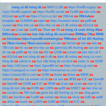
trang cá độ bóng đá
IWIN CLUB
https://fun88.supply/
https://fun88.support/
https://fun88.social/
Fun88
iwin club
b52club
go88
https://7mcn.co.bz/
789club
789club
bongdalu
SUNWIN
kqbd
https://sunwinn.team/
go88
sunwin
Kèo nhà cái
Kèo nhà cái
Lô đề online
b52club
LLwin
LLwin
Jun88
78win
O8
trang cá cược bóng đá
B52club
LLwin
trực tiếp bóng đá socolive
RR88
O8
RR88
hitclub
https://open88.marketing/
789bet
nổ hũ đổi thưởng
78win.love
78win.soccer
sun win
hitclub
iwin
iwin
789 club
rik vip
keo nha cai
game bài đổi thưởng
sun win
rik vip
go88
hit club
b52
QS88
sunwin
kèo nhà cái 5
b52club
kèo bóng đá
lô đề
đánh đề online
trang cá cược
bóng đá
cakhia tv
trực tiếp bóng đá socolive
xoilac tv
QS88
https://o8.forex/
https://good88.tw/
https://suntzu.jp.net/
https://zupoguu2.ru.com/
https://arenasvet.eu.com/
https://stream360.in.net/
UU88
8xbet
8xbet
MB66
mitomtv
nhà cái sunwin nổ hũ
soi kèo
NK88
KJC
Open88
Open88
GG88
KJC
RR88
LLwin
LLwin
xem tỷ số
bóng đá trực tiếp
AO88
LLWIN
go88
8XBET
keo nha cai
socolive
789 club
game bài đổi thưởng uy tín
cổng game
B52
Socolive
Fun88
sunwin
rikvip
rikvip
lc88
ea88
okfun
kuwin
LLWIN
Go88
MB66
KJC