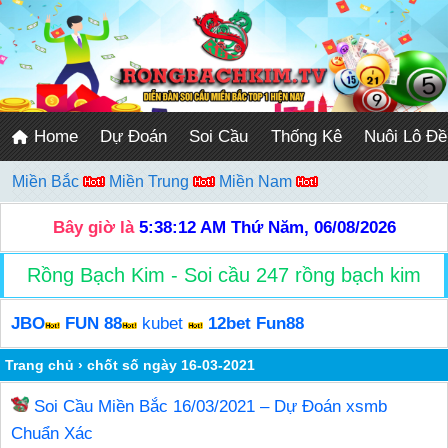
Home
Dự Đoán
Soi Cầu
Thống Kê
Nuôi Lô Đề
Miền Bắc
Miền Trung
Miền Nam
Bây giờ là
5:38:12 AM
Thứ Năm, 06/08/2026
Rồng Bạch Kim - Soi cầu 247 rồng bạch kim
JBO
FUN 88
kubet
12bet
Fun88
Trang chủ
›
chốt số ngày 16-03-2021
Soi Cầu Miền Bắc 16/03/2021 – Dự Đoán xsmb
Chuẩn Xác