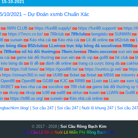
 15-10-2021
15/10/2021 – Dự Đoán xsmb Chuẩn Xác
IWIN CLUB
https://fun88.supply/
https://fun88.support/
https://
8
https://7mcn.co.bz/
789club
789club
bongdalu
SUNWIN
88
sunwin
Kèo nhà cái
Kèo nhà cái
Lô đề online
b52club
L
ược bóng đá
B52club
LLwin
trực tiếp bóng đá socolive
RR88
789bet
nổ hũ đổi thưởng
78win.love
78win.soccer
sun win
ha cai
game bài đổi thưởng
sun win
rik vip
go88
hit club
b
kèo bóng đá
lô đề
đánh đề online
trang cá cược bóng đá
cakhia
88
https://o8.forex/
https://good88.tw/
https://suntzu.jp.net/
http
https://stream360.in.net/
UU88
8xbet
8xbet
MB66
mitomtv
Open88
Open88
GG88
KJC
RR88
LLwin
LLwin
xem tỷ
8XBET
keo nha cai
socolive
789 club
game bài đổi thưởng uy t
n
rikvip
rikvip
lc88
ea88
okfun
kuwin
LLWIN
Go88
in
https://tr88.us.org/
sunwin
Kèo nhà cái online
ongbachkim.blog/
|
Soi cầu 247
|
Soi cầu 247
|
Nuôi lô khung 247
|
Soi cầu 24
© 2017 - 2018 |
Soi Cầu Rồng Bạch Kim
S
o
i
C
ầ
u
L
ô
Đ
ề
&
N
u
ô
i
L
ô
M
i
ễ
n
P
h
í
R
ồ
n
g
B
ạ
c
h
K
i
m