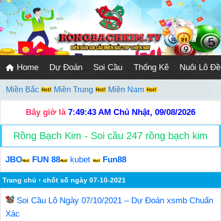
Home
Dự Đoán
Soi Cầu
Thống Kê
Nuôi Lô Đề
Miền Bắc
Miền Trung
Miền Nam
Bây giờ là
7:49:43 AM
Chủ Nhật, 09/08/2026
Rồng Bạch Kim - Soi cầu 247 rồng bạch kim
JBO
FUN 88
kubet
Fun88
Trang chủ
›
chốt số ngày 07-10-2021
Soi Cầu Lô Ngày 07/10/2021 – Dự Đoán xsmb Chuẩn
Xác