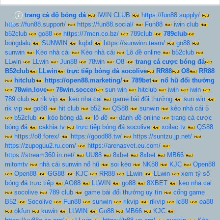
trang cá độ bóng đá
IWIN CLUB
https://fun88.supply/
https://fun88.support/
https://fun88.social/
Fun88
iwin club
b52club
go88
https://7mcn.co.bz/
789club
789club
bongdalu
SUNWIN
kqbd
https://sunwinn.team/
go88
sunwin
Kèo nhà cái
Kèo nhà cái
Lô đề online
b52club
LLwin
LLwin
Jun88
78win
O8
trang cá cược bóng đá
B52club
LLwin
trực tiếp bóng đá socolive
RR88
O8
RR88
hitclub
https://open88.marketing/
789bet
nổ hũ đổi thưởng
78win.love
78win.soccer
sun win
hitclub
iwin
iwin
789 club
rik vip
keo nha cai
game bài đổi thưởng
sun win
rik vip
go88
hit club
b52
QS88
sunwin
kèo nhà cái 5
b52club
kèo bóng đá
lô đề
đánh đề online
trang cá cược
bóng đá
cakhia tv
trực tiếp bóng đá socolive
xoilac tv
QS88
https://o8.forex/
https://good88.tw/
https://suntzu.jp.net/
https://zupoguu2.ru.com/
https://arenasvet.eu.com/
https://stream360.in.net/
UU88
8xbet
8xbet
MB66
mitomtv
nhà cái sunwin nổ hũ
soi kèo
NK88
KJC
Open88
Open88
GG88
KJC
RR88
LLwin
LLwin
xem tỷ số
bóng đá trực tiếp
AO88
LLWIN
go88
8XBET
keo nha cai
socolive
789 club
game bài đổi thưởng uy tín
cổng game
B52
Socolive
Fun88
sunwin
rikvip
rikvip
lc88
ea88
okfun
kuwin
LLWIN
Go88
MB66
KJC