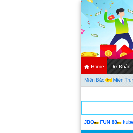
Home
Dự Đoán
Miền Bắc
Miền Tr
JBO
FUN 88
kube