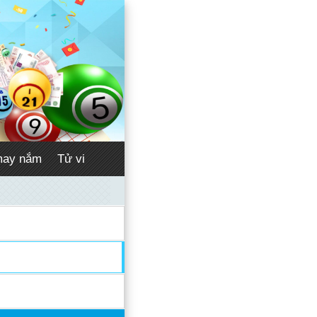
may nắm
Tử vi