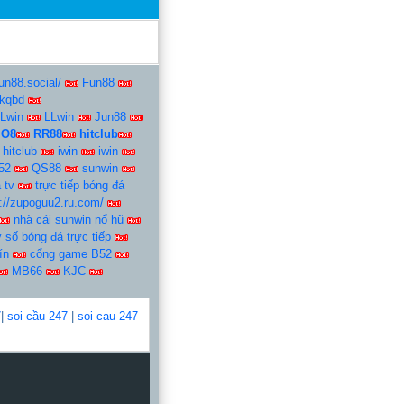
fun88.social/
Fun88
kqbd
Lwin
LLwin
Jun88
O8
RR88
hitclub
hitclub
iwin
iwin
52
QS88
sunwin
 tv
trực tiếp bóng đá
s://zupoguu2.ru.com/
nhà cái sunwin nổ hũ
 số bóng đá trực tiếp
ín
cổng game B52
MB66
KJC
7
|
soi cầu 247
|
soi cau 247