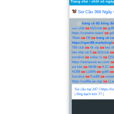
Trang chủ
›
chốt số ngày
Soi Cầu 366 Ngày
trang cá độ bóng đá
iwin club
b52club
go8
https://sunwinn.team/
go
78win
O8
trang cá c
https://open88.marketing/
789 club
rik vip
keo n
kèo nhà cái 5
b52club
socolive
xoilac tv
QS
https://arenasvet.eu.com/
soi kèo
NK88
KJC
AO88
LLWIN
go88
Socolive
Fun88
sunwi
https://uu88a.ae.org/
LLw
Soi cầu top 247
|
https://r
|
rồng bạch kim 77
|