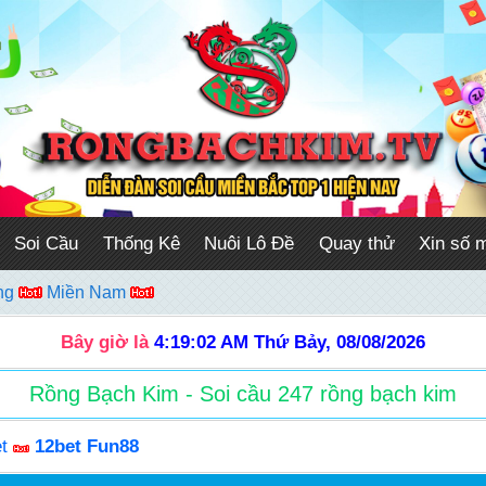
Soi Cầu
Thống Kê
Nuôi Lô Đề
Quay thử
Xin số 
ung
Miền Nam
Bây giờ là
4:19:02 AM
Thứ Bảy, 08/08/2026
Rồng Bạch Kim - Soi cầu 247 rồng bạch kim
t
12bet
Fun88