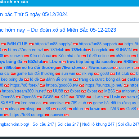
bắc chính xác
n bắc Thứ 5 ngày 05/12/2024
xác hôm nay – Dự đoán xổ số Miền Bắc 05-12-2023
IWIN CLUB
https://fun88.supply/
https://fun88.support/
https://
8
https://7mcn.co.bz/
789club
789club
bongdalu
SUNWIN
88
sunwin
Kèo nhà cái
Kèo nhà cái
Lô đề online
b52club
L
ược bóng đá
B52club
LLwin
trực tiếp bóng đá socolive
RR88
789bet
nổ hũ đổi thưởng
78win.love
78win.soccer
sun win
ha cai
game bài đổi thưởng
sun win
rik vip
go88
hit club
b
kèo bóng đá
lô đề
đánh đề online
trang cá cược bóng đá
cakhia
88
https://o8.forex/
https://good88.tw/
https://suntzu.jp.net/
http
https://stream360.in.net/
UU88
8xbet
8xbet
MB66
mitomtv
Open88
Open88
GG88
KJC
RR88
LLwin
LLwin
xem tỷ
8XBET
keo nha cai
socolive
789 club
game bài đổi thưởng uy t
n
rikvip
rikvip
lc88
ea88
okfun
kuwin
LLWIN
Go88
in
https://tr88.us.org/
sunwin
ongbachkim.blog/
|
Soi cầu 247
|
Soi cầu 247
|
Nuôi lô khung 247
|
Soi cầu 24