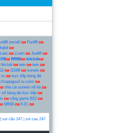
fun88.social/
Fun88
kqbd
Lwin
LLwin
Jun88
O8
RR88
hitclub
hitclub
iwin
iwin
52
QS88
sunwin
 tv
trực tiếp bóng đá
s://zupoguu2.ru.com/
nhà cái sunwin nổ hũ
 số bóng đá trực tiếp
ín
cổng game B52
MB66
KJC
7
|
soi cầu 247
|
soi cau 247