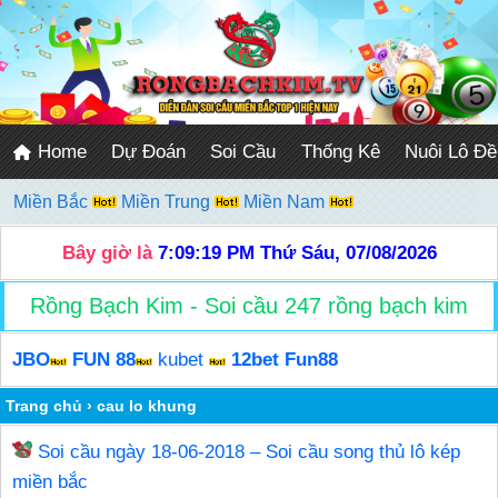
Home
Dự Đoán
Soi Cầu
Thống Kê
Nuôi Lô Đề
Miền Bắc
Miền Trung
Miền Nam
Bây giờ là
7:09:19 PM
Thứ Sáu, 07/08/2026
Rồng Bạch Kim - Soi cầu 247 rồng bạch kim
JBO
FUN 88
kubet
12bet
Fun88
Trang chủ
›
cau lo khung
Soi cầu ngày 18-06-2018 – Soi cầu song thủ lô kép
miền bắc