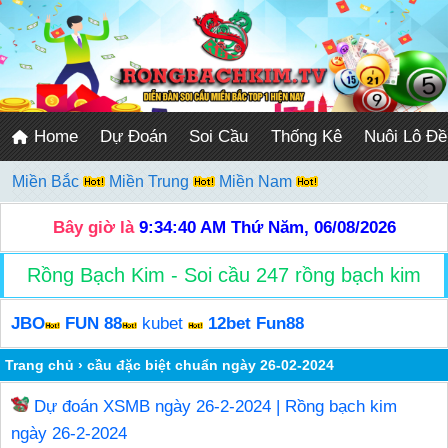
Home
Dự Đoán
Soi Cầu
Thống Kê
Nuôi Lô Đề
Miền Bắc
Miền Trung
Miền Nam
Bây giờ là
9:34:40 AM
Thứ Năm, 06/08/2026
Rồng Bạch Kim - Soi cầu 247 rồng bạch kim
JBO
FUN 88
kubet
12bet
Fun88
Trang chủ
›
cầu đặc biệt chuẩn ngày 26-02-2024
Dự đoán XSMB ngày 26-2-2024 | Rồng bạch kim
ngày 26-2-2024