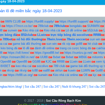
ngày 18-04-2023
oán lô đề miền bắc ngày 18-04-2023
IWIN CLUB
https://fun88.supply/
https://fun88.support/
https://
8
https://7mcn.co.bz/
789club
789club
bongdalu
SUNWIN
88
sunwin
Kèo nhà cái
Kèo nhà cái
Lô đề online
b52club
L
ược bóng đá
B52club
LLwin
trực tiếp bóng đá socolive
RR88
789bet
nổ hũ đổi thưởng
78win.love
78win.soccer
sun win
ha cai
game bài đổi thưởng
sun win
rik vip
go88
hit club
b
kèo bóng đá
lô đề
đánh đề online
trang cá cược bóng đá
cakhia
88
https://o8.forex/
https://good88.tw/
https://suntzu.jp.net/
http
https://stream360.in.net/
UU88
8xbet
8xbet
MB66
mitomtv
Open88
Open88
GG88
KJC
RR88
LLwin
LLwin
xem tỷ
8XBET
keo nha cai
socolive
789 club
game bài đổi thưởng uy t
n
rikvip
rikvip
lc88
ea88
okfun
kuwin
LLWIN
Go88
in
https://tr88.us.org/
sunwin
Kèo nhà cái online
O8
kjc
n
ongbachkim.blog/
|
Soi cầu 247
|
Soi cầu 247
|
Nuôi lô khung 247
|
Soi cầu 24
© 2017 - 2018 |
Soi Cầu Rồng Bạch Kim