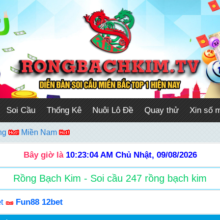
Soi Cầu
Thống Kê
Nuôi Lô Đề
Quay thử
Xin số 
ung
Miền Nam
Bây giờ là
10:23:04 AM
Chủ Nhật, 09/08/2026
Rồng Bạch Kim - Soi cầu 247 rồng bạch kim
t
Fun88
12bet