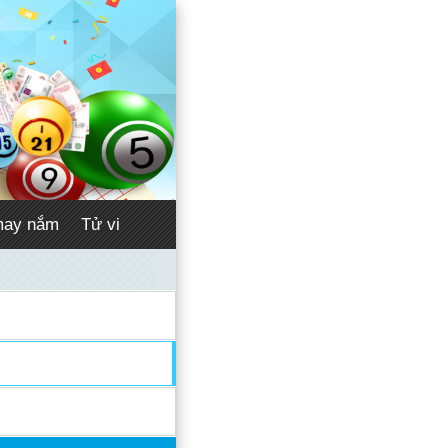
may nắm
Tử vi